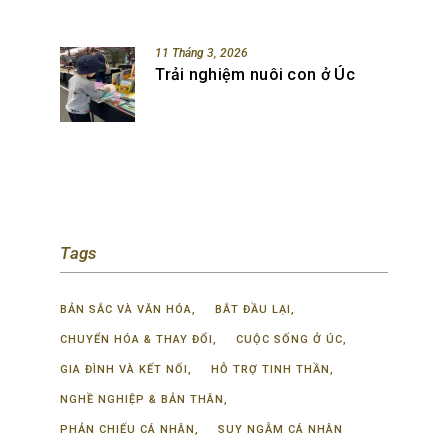
11 Tháng 3, 2026
Trải nghiệm nuôi con ở Úc
Tags
BẢN SẮC VÀ VĂN HÓA
BẮT ĐẦU LẠI
CHUYỂN HÓA & THAY ĐỔI
CUỘC SỐNG Ở ÚC
GIA ĐÌNH VÀ KẾT NỐI
HỖ TRỢ TINH THẦN
NGHỀ NGHIỆP & BẢN THÂN
PHẢN CHIẾU CÁ NHÂN
SUY NGẪM CÁ NHÂN