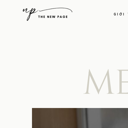
GIỚI
M