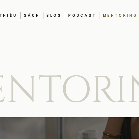
 THIỆU
SÁCH
BLOG
PODCAST
MENTORING
TÌM VIỆC Ở ÚC
NHẬN RA
HIỂU
TÌM VIỆC Ở ÚC
NHẬN RA
CHỌN
ENTORI
HIỂU
CHỌN