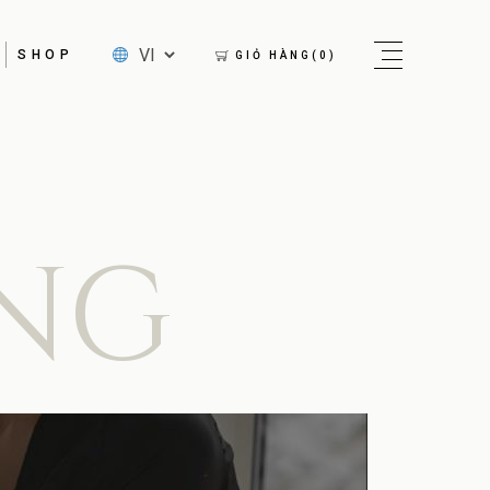
SHOP
GIỎ HÀNG(0)
NG