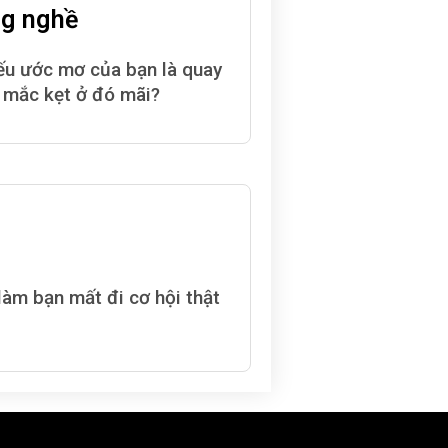
ng nghề
nếu ước mơ của bạn là quay
g mắc kẹt ở đó mãi?
làm bạn mất đi cơ hội thật