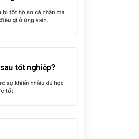
 bị tốt hồ sơ cá nhân mà
điều gì ở ứng viên.
 sau tốt nghiệp?
ực sự khiến nhiều du học
c tốt.