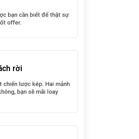
ợc bạn cần biết để thật sự
ốt offer.
ách rời
ột chiến lược kép. Hai mảnh
không, bạn sẽ mãi loay