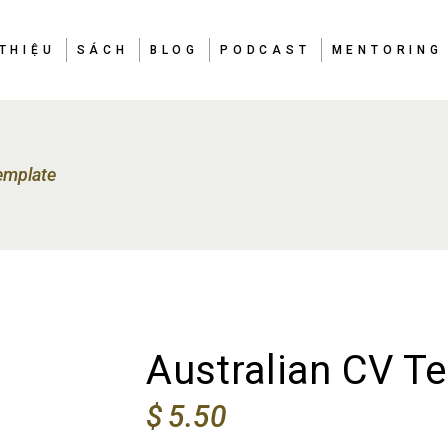
 THIỆU
SÁCH
BLOG
PODCAST
MENTORING
TÌM VIỆC Ở ÚC
NHẬN RA
HIỂU
TÌM VIỆC Ở ÚC
NHẬN RA
emplate
CHỌN
HIỂU
CHỌN
Australian CV T
$
5.50