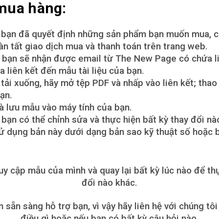
mua hàng:
i bạn đã quyết định những sản phẩm bạn muốn mua, c
àn tất giao dịch mua và thanh toán trên trang web.
 bạn sẽ nhận được email từ The New Page có chứa li
 liên kết đến mẫu tài liệu của bạn.
 tải xuống, hãy mở tệp PDF và nhấp vào liên kết; thao
ạn.
 lưu mẫu vào máy tính của bạn.
 bạn có thể chỉnh sửa và thực hiện bất kỳ thay đổi 
ử dụng bản này dưới dạng bản sao kỹ thuật số hoặc b
uy cập mẫu của mình và quay lại bất kỳ lúc nào để th
đổi nào khác.
sẵn sàng hỗ trợ bạn, vì vậy hãy liên hệ với chúng tôi
điều gì hoặc nếu bạn có bất kỳ câu hỏi nào.