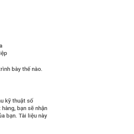
a
iệp
rình bày thế nào.
u kỹ thuật số
 hàng, bạn sẽ nhận
a bạn. Tài liệu này