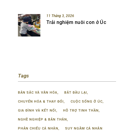
11 Tháng 3, 2026
Trải nghiệm nuôi con ở Úc
Tags
BẢN SẮC VÀ VĂN HÓA
BẮT ĐẦU LẠI
CHUYỂN HÓA & THAY ĐỔI
CUỘC SỐNG Ở ÚC
GIA ĐÌNH VÀ KẾT NỐI
HỖ TRỢ TINH THẦN
NGHỀ NGHIỆP & BẢN THÂN
PHẢN CHIẾU CÁ NHÂN
SUY NGẪM CÁ NHÂN