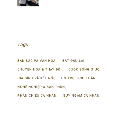
Tags
BẢN SẮC VÀ VĂN HÓA
BẮT ĐẦU LẠI
CHUYỂN HÓA & THAY ĐỔI
CUỘC SỐNG Ở ÚC
GIA ĐÌNH VÀ KẾT NỐI
HỖ TRỢ TINH THẦN
NGHỀ NGHIỆP & BẢN THÂN
PHẢN CHIẾU CÁ NHÂN
SUY NGẪM CÁ NHÂN