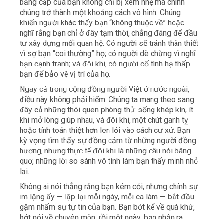
bằng cấp của bạn không chỉ bị xem nhẹ mà chính
chúng trở thành một khoảng cách vô hình. Chúng
khiến người khác thấy bạn “không thuộc về” hoặc
nghĩ rằng bạn chỉ ở đây tạm thời, chẳng đáng để đầu
tư xây dựng mối quan hệ. Có người sẽ tránh thân thiết
vì sợ bạn “coi thường” họ; có người dè chừng vì nghĩ
bạn cạnh tranh; và đôi khi, có người cố tình hạ thấp
bạn để bảo vệ vị trí của họ.
Ngay cả trong cộng đồng người Việt ở nước ngoài,
điều này không phải hiếm. Chúng ta mang theo sang
đây cả những thói quen phòng thủ: sống khép kín, ít
khi mở lòng giúp nhau, và đôi khi, một chút ganh tỵ
hoặc tính toán thiệt hơn len lỏi vào cách cư xử. Bạn
kỳ vọng tìm thấy sự đồng cảm từ những người đồng
hương, nhưng thực tế đôi khi là những câu nói bâng
quơ, những lời so sánh vô tình làm bạn thấy mình nhỏ
lại.
Không ai nói thẳng rằng bạn kém cỏi, nhưng chính sự
im lặng ấy — lặp lại mỗi ngày, mỗi ca làm — bắt đầu
gặm nhấm sự tự tin của bạn. Bạn bớt kể về quá khứ,
bớt nói về chuyên môn, rồi một ngày, bạn nhận ra