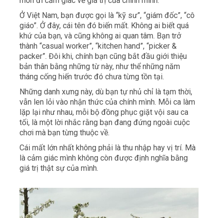
mòn đi cảm giác về giá trị của chính mình.
Ở Việt Nam, bạn được gọi là “kỹ sư”, “giám đốc”, “cô
giáo”. Ở đây, cái tên đó biến mất. Không ai biết quá
khứ của bạn, và cũng không ai quan tâm. Bạn trở
thành “casual worker”, “kitchen hand”, “picker &
packer”. Đôi khi, chính bạn cũng bắt đầu giới thiệu
bản thân bằng những từ này, như thể những năm
tháng cống hiến trước đó chưa từng tồn tại.
Những danh xưng này, dù bạn tự nhủ chỉ là tạm thời,
vẫn len lỏi vào nhận thức của chính mình. Mỗi ca làm
lặp lại như nhau, mỗi bộ đồng phục giặt vội sau ca
tối, là một lời nhắc rằng bạn đang đứng ngoài cuộc
chơi mà bạn từng thuộc về.
Cái mất lớn nhất không phải là thu nhập hay vị trí. Mà
là cảm giác mình không còn được định nghĩa bằng
giá trị thật sự của mình.