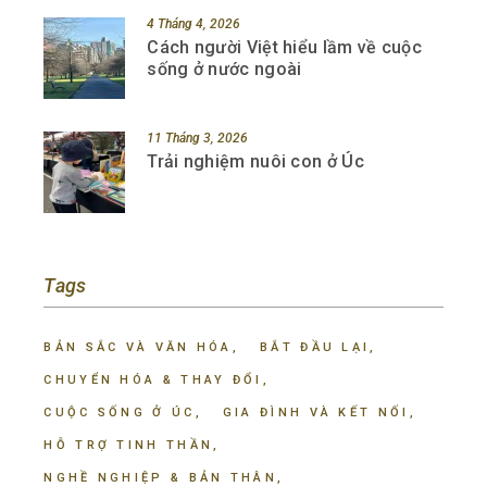
4 Tháng 4, 2026
Cách người Việt hiểu lầm về cuộc
sống ở nước ngoài
11 Tháng 3, 2026
Trải nghiệm nuôi con ở Úc
Tags
BẢN SẮC VÀ VĂN HÓA
BẮT ĐẦU LẠI
CHUYỂN HÓA & THAY ĐỔI
CUỘC SỐNG Ở ÚC
GIA ĐÌNH VÀ KẾT NỐI
HỖ TRỢ TINH THẦN
NGHỀ NGHIỆP & BẢN THÂN