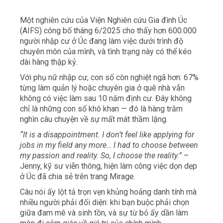
Một nghiên cứu của Viện Nghiên cứu Gia đình Úc
(AIFS) công bố tháng 6/2025 cho thấy hơn 600.000
người nhập cư ở Úc đang làm việc dưới trình độ
chuyên môn của mình, và tình trạng này có thể kéo
dài hàng thập kỷ.
Với phụ nữ nhập cư, con số còn nghiệt ngã hơn: 67%
từng làm quản lý hoặc chuyên gia ở quê nhà vẫn
không có việc làm sau 10 năm định cư. Đây không
chỉ là những con số khô khan — đó là hàng trăm
nghìn câu chuyện về sự mất mát thầm lặng.
“It is a disappointment. I don’t feel like applying for
jobs in my field any more… I had to choose between
my passion and reality. So, I choose the reality.”
–
Jenny, kỹ sư viễn thông, hiện làm công việc dọn dẹp
ở Úc đã chia sẻ trên trang Mirage.
Câu nói ấy lột tả trọn vẹn khủng hoảng danh tính mà
nhiều người phải đối diện: khi bạn buộc phải chọn
giữa đam mê và sinh tồn, và sự từ bỏ ấy dần làm