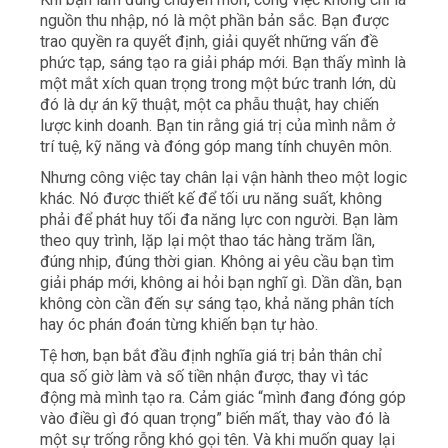
nguồn thu nhập, nó là một phần bản sắc.
Bạn được
trao quyền ra quyết định, giải quyết những vấn đề
phức tạp, sáng tạo ra giải pháp mới.
Bạn thấy mình là
một mắt xích quan trọng trong một bức tranh lớn, dù
đó là dự án kỹ thuật, một ca phẫu thuật, hay chiến
lược kinh doanh. Bạn tin rằng giá trị của mình nằm ở
trí tuệ, kỹ năng và đóng góp mang tính chuyên môn.
Nhưng công việc tay chân lại vận hành theo một logic
khác. Nó được thiết kế để tối ưu năng suất, không
phải để phát huy tối đa năng lực con người. Bạn làm
theo quy trình, lặp lại một thao tác hàng trăm lần,
đúng nhịp, đúng thời gian. Không ai yêu cầu bạn tìm
giải pháp mới, không ai hỏi bạn nghĩ gì. Dần dần, bạn
không còn cần đến sự sáng tạo, khả năng phân tích
hay óc phán đoán từng khiến bạn tự hào.
Tệ hơn, bạn bắt đầu định nghĩa giá trị bản thân chỉ
qua số giờ làm và số tiền nhận được, thay vì tác
động mà mình tạo ra. Cảm giác “mình đang đóng góp
vào điều gì đó quan trọng” biến mất, thay vào đó là
một sự trống rỗng khó gọi tên. Và khi muốn quay lại