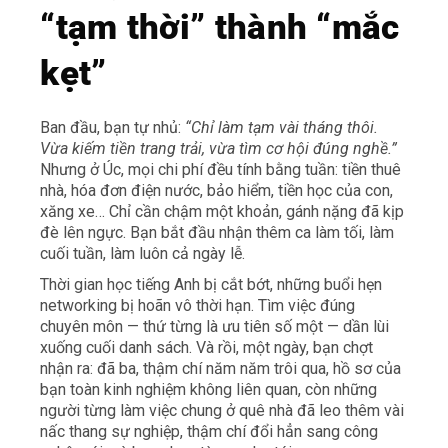
“tạm thời” thành “mắc
kẹt”
Ban đầu, bạn tự nhủ:
“Chỉ làm tạm vài tháng thôi.
Vừa kiếm tiền trang trải, vừa tìm cơ hội đúng nghề.”
Nhưng ở Úc, mọi chi phí đều tính bằng tuần: tiền thuê
nhà, hóa đơn điện nước, bảo hiểm, tiền học của con,
xăng xe… Chỉ cần chậm một khoản, gánh nặng đã kịp
đè lên ngực. Bạn bắt đầu nhận thêm ca làm tối, làm
cuối tuần, làm luôn cả ngày lễ.
Thời gian học tiếng Anh bị cắt bớt, những buổi hẹn
networking bị hoãn vô thời hạn. Tìm việc đúng
chuyên môn — thứ từng là ưu tiên số một — dần lùi
xuống cuối danh sách. Và rồi, một ngày, bạn chợt
nhận ra: đã ba, thậm chí năm năm trôi qua, hồ sơ của
bạn toàn kinh nghiệm không liên quan, còn những
người từng làm việc chung ở quê nhà đã leo thêm vài
nấc thang sự nghiệp, thậm chí đổi hẳn sang công