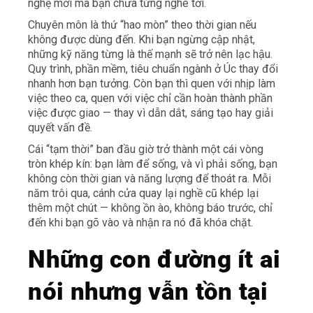
nghệ mới mà bạn chưa từng nghe tới.
Chuyên môn là thứ “hao mòn” theo thời gian nếu
không được dùng đến. Khi bạn ngừng cập nhật,
những kỹ năng từng là thế mạnh sẽ trở nên lạc hậu.
Quy trình, phần mềm, tiêu chuẩn ngành ở Úc thay đổi
nhanh hơn bạn tưởng. Còn bạn thì quen với nhịp làm
việc theo ca, quen với việc chỉ cần hoàn thành phần
việc được giao — thay vì dẫn dắt, sáng tạo hay giải
quyết vấn đề.
Cái “tạm thời” ban đầu giờ trở thành một cái vòng
tròn khép kín: bạn làm để sống, và vì phải sống, bạn
không còn thời gian và năng lượng để thoát ra. Mỗi
năm trôi qua, cánh cửa quay lại nghề cũ khép lại
thêm một chút — không ồn ào, không báo trước, chỉ
đến khi bạn gõ vào và nhận ra nó đã khóa chặt.
Những con đường ít ai
nói nhưng vẫn tồn tại