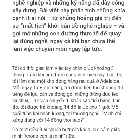
nghề nghiệp và những kỹ năng đã dày công
xây dựng. Bài viết này phân tích những khía
cạnh ít ai nói – từ khủng hoảng giá trị đến
sự “mất tích” khỏi bản đồ nghề nghiệp – và
gợi mở những con đường thực tế để quay
lại đúng nghề, ngay cả khi bạn chưa thể
làm việc chuyên môn ngay lập tức.
Tôi có thời gian làm việc tay chân ở Úc khoảng 3
tháng trước khi tìm được công việc hiện nay. Lúc đó,
tôi làm cho một kho đóng hàng rau quả ở Adelaide.
Mỗi ngày, từ 8 giờ sáng, tôi đứng liên tục khoảng 10
tiếng để lựa, cân và đóng gói những thùng dưa leo,
cà chua,… để vận chuyển đi khắp các tiểu bang. Lúc
đó, tôi được trả khoảng 14 đô la Úc cho 1 giờ. Mỗi
cuối tuần khi nhận lương, tôi thường nghĩ : “Mình chỉ
xứng đáng với 14 đồng thôi sao?”
Có một điều ít ai chuẩn bị trước khi di cư: cảm giác
mình “không còn là mình” nữa.