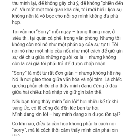
thu mình lại, để không gây chú ý, để không “phiền đến
ai”. Và mất một thời gian khá dài, tôi mới hiểu: lịch sự
không nên là vỏ bọc cho nỗi sợ mình không đủ phù
hợp.
Tôi vẫn nói “Sorry” mỗi ngày – trong thang máy, ở
siêu thị, tại quán cà phê, trong văn phòng. Nhưng tôi
không còn nói nó như một phản xạ của sự tự ti. Tôi
nói nó như một nhịp cầu nối, như một cách để giữ gìn
sự dễ chịu giữa những người xa lạ – nhưng không
còn là cái giá tôi phải trả để được chấp nhận.
“Sorry” là một từ rất đơn giản – nhưng không hề nhẹ.
Nó là nơi giao thoa giữa văn hóa và nội tâm. Là chiếc
gương phản chiếu cho thấy mình đang đứng ở đâu
giữa hai chiều: hoà nhập và giữ gìn bản thể.
Nếu bạn từng thấy mình “xin lỗi” hơi nhiều kể từ khi
sang Úc, có lẽ cũng đã đến lúc bạn tự hỏi:
Mình đang xin lỗi – hay mình đang xin được tồn tại?
Có khi nào, điều ta cần học không phải là cách nói
“sorry”, mà là cách thôi cảm thấy mình cần phải xin