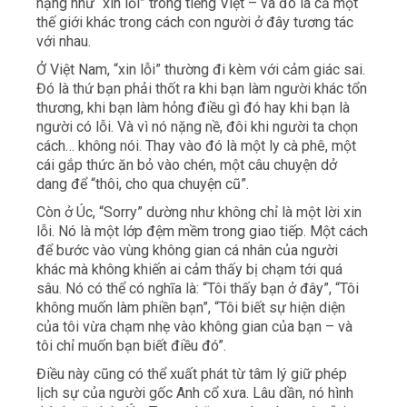
nặng như “xin lỗi” trong tiếng Việt – và đó là cả một
thế giới khác trong cách con người ở đây tương tác
với nhau.
Ở Việt Nam, “xin lỗi” thường đi kèm với cảm giác sai.
Đó là thứ bạn phải thốt ra khi bạn làm người khác tổn
thương, khi bạn làm hỏng điều gì đó hay khi bạn là
người có lỗi. Và vì nó nặng nề, đôi khi người ta chọn
cách… không nói. Thay vào đó là một ly cà phê, một
cái gắp thức ăn bỏ vào chén, một câu chuyện dở
dang để “thôi, cho qua chuyện cũ”.
Còn ở Úc, “Sorry” dường như không chỉ là một lời xin
lỗi. Nó là một lớp đệm mềm trong giao tiếp. Một cách
để bước vào vùng không gian cá nhân của người
khác mà không khiến ai cảm thấy bị chạm tới quá
sâu. Nó có thể có nghĩa là: “Tôi thấy bạn ở đây”, “Tôi
không muốn làm phiền bạn”, “Tôi biết sự hiện diện
của tôi vừa chạm nhẹ vào không gian của bạn – và
tôi chỉ muốn bạn biết điều đó”.
Điều này cũng có thể xuất phát từ tâm lý giữ phép
lịch sự của người gốc Anh cổ xưa. Lâu dần, nó hình