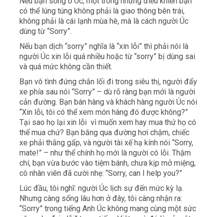
Nếu bạn sống ở Úc, một trong những điều khiến bạn
có thể lúng túng không phải là giao thông bên trái,
không phải là cái lạnh mùa hè, mà là cách người Úc
dùng từ “Sorry”.
Nếu bạn dịch “sorry” nghĩa là “xin lỗi” thì phải nói là
người Úc xin lỗi quá nhiều hoặc từ “sorry” bị dùng sai
và quá mức không cần thiết.
Bạn vô tình đứng chắn lối đi trong siêu thị, người đẩy
xe phía sau nói “Sorry” – dù rõ ràng bạn mới là người
cản đường. Bạn bán hàng và khách hàng người Úc nói
“Xin lỗi, tôi có thể xem món hàng đó được không?”
Tại sao họ lại xin lỗi vì muốn xem hay mua thứ họ có
thể mua chứ? Bạn băng qua đường hơi chậm, chiếc
xe phải thắng gấp, và người tài xế hạ kính nói “Sorry,
mate!” – như thể chính họ mới là người có lỗi. Thậm
chí, bạn vừa bước vào tiệm bánh, chưa kịp mở miệng,
cô nhân viên đã cười nhẹ: “Sorry, can I help you?”
Lúc đầu, tôi nghĩ: người Úc lịch sự đến mức kỳ lạ.
Nhưng càng sống lâu hơn ở đây, tôi càng nhận ra:
“Sorry” trong tiếng Anh Úc không mang cùng một sức