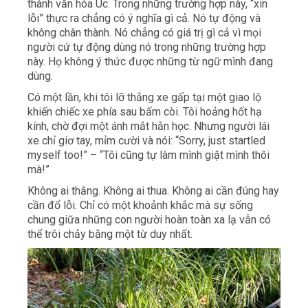
thành văn hóa Úc. Trong những trường hợp này, “xin
lỗi” thực ra chẳng có ý nghĩa gì cả. Nó tự động và
không chân thành. Nó chẳng có giá trị gì cả vì mọi
người cứ tự động dùng nó trong những trường hợp
này. Họ không ý thức được những từ ngữ mình đang
dùng.
Có một lần, khi tôi lỡ thắng xe gấp tại một giao lộ
khiến chiếc xe phía sau bấm còi. Tôi hoảng hốt hạ
kính, chờ đợi một ánh mắt hằn học. Nhưng người lái
xe chỉ giơ tay, mỉm cười và nói: “Sorry, just startled
myself too!” – “Tôi cũng tự làm mình giật mình thôi
mà!”
Không ai thắng. Không ai thua. Không ai cần đúng hay
cần đổ lỗi. Chỉ có một khoảnh khắc mà sự sống
chung giữa những con người hoàn toàn xa lạ vẫn có
thể trôi chảy bằng một từ duy nhất.