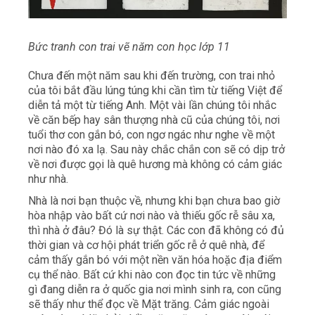
Bức tranh con trai vẽ năm con học lớp 11
Chưa đến một năm sau khi đến trường, con trai nhỏ
của tôi bắt đầu lúng túng khi cần tìm từ tiếng Việt để
diễn tả một từ tiếng Anh. Một vài lần chúng tôi nhắc
về căn bếp hay sân thượng nhà cũ của chúng tôi, nơi
tuổi thơ con gắn bó, con ngơ ngác như nghe về một
nơi nào đó xa lạ. Sau này chắc chắn con sẽ có dịp trở
về nơi được gọi là quê hương mà không có cảm giác
như nhà.
Nhà là nơi bạn thuộc về, nhưng khi bạn chưa bao giờ
hòa nhập vào bất cứ nơi nào và thiếu gốc rễ sâu xa,
thì nhà ở đâu? Đó là sự thật. Các con đã không có đủ
thời gian và cơ hội phát triển gốc rễ ở quê nhà, để
cảm thấy gắn bó với một nền văn hóa hoặc địa điểm
cụ thể nào. Bất cứ khi nào con đọc tin tức về những
gì đang diễn ra ở quốc gia nơi mình sinh ra, con cũng
sẽ thấy như thể đọc về Mặt trăng. Cảm giác ngoài