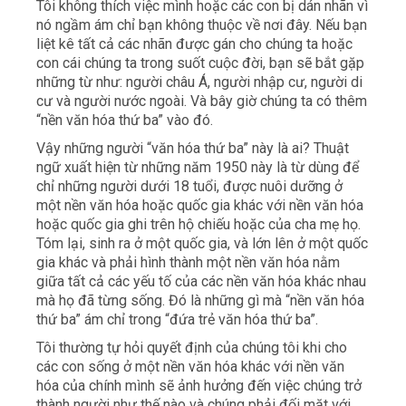
Tôi không thích việc mình hoặc các con bị dán nhãn vì
nó ngầm ám chỉ bạn không thuộc về nơi đây. Nếu bạn
liệt kê tất cả các nhãn được gán cho chúng ta hoặc
con cái chúng ta trong suốt cuộc đời, bạn sẽ bắt gặp
những từ như: người châu Á, người nhập cư, người di
cư và người nước ngoài. Và bây giờ chúng ta có thêm
“nền văn hóa thứ ba” vào đó.
Vậy những người “văn hóa thứ ba” này là ai? Thuật
ngữ xuất hiện từ những năm 1950 này là từ dùng để
chỉ những người dưới 18 tuổi, được nuôi dưỡng ở
một nền văn hóa hoặc quốc gia khác với nền văn hóa
hoặc quốc gia ghi trên hộ chiếu hoặc của cha mẹ họ.
Tóm lại, sinh ra ở một quốc gia, và lớn lên ở một quốc
gia khác và phải hình thành một nền văn hóa nằm
giữa tất cả các yếu tố của các nền văn hóa khác nhau
mà họ đã từng sống. Đó là những gì mà “nền văn hóa
thứ ba” ám chỉ trong “đứa trẻ văn hóa thứ ba”.
Tôi thường tự hỏi quyết định của chúng tôi khi cho
các con sống ở một nền văn hóa khác với nền văn
hóa của chính mình sẽ ảnh hưởng đến việc chúng trở
thành người như thế nào và chúng phải đối mặt với