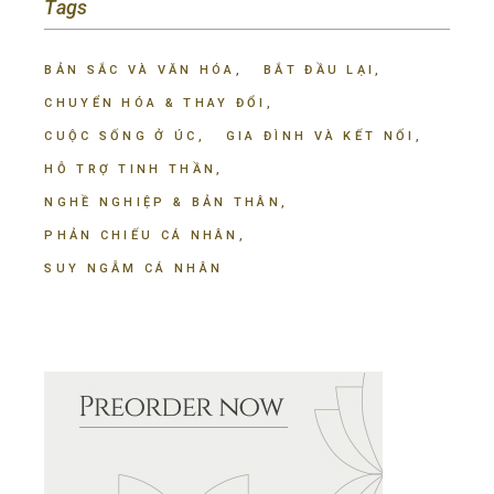
Tags
BẢN SẮC VÀ VĂN HÓA
BẮT ĐẦU LẠI
CHUYỂN HÓA & THAY ĐỔI
CUỘC SỐNG Ở ÚC
GIA ĐÌNH VÀ KẾT NỐI
HỖ TRỢ TINH THẦN
NGHỀ NGHIỆP & BẢN THÂN
PHẢN CHIẾU CÁ NHÂN
SUY NGẪM CÁ NHÂN