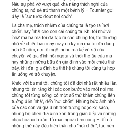
Nếu sự phá vỡ vượt quá khả năng thích nghi của
chúng ta, nó sẽ trở thành một bệnh lý – Tournier gọi
đây là “sự tước đoạt nơi chốn”.
Là cha mẹ, trách nhiệm của chúng ta là tạo ra ‘nơi
chốn’, hay ‘nhà’ cho con cái chúng ta. Khi tôi nhớ về
‘nhà’ mà ba má tôi đã tạo ra cho chúng tôi, tôi thường
nhớ về chiếc bàn máy may cũ kỹ mà má tôi đã dùng
hơn 50 năm, nơi tôi ngồi nghe má kể vô số câu
chuyện về gia đình nội ngoại và thời thơ ấu của má
hay những những bữa ăn gia đình vào mỗi chiều thứ
bảy, khi đại gia đình ba thế hệ chúng tôi cùng tụ họp
ăn uống và trò chuyện.
Khác với ba má tôi, chúng tôi đã dời nhà rất nhiều lần,
nhưng tôi tin rằng khi các con bước vào mỗi nơi mà
chúng tôi từng sống, có một số thứ khiến chúng liên
tưởng đến “nhà”, đến “nơi chốn”. Những bức ảnh nhỏ
của các con và gia đình trên tường hoặc kệ sách,
những bộ chén đĩa xinh xắn trong gian bếp và những
chậu hoa xinh xắn đủ màu ngoài ban công – tất cả
những thứ này đều hiện thân cho “nơi chốn”, tạo nên