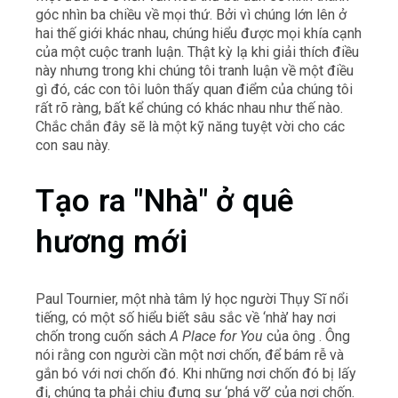
góc nhìn ba chiều về mọi thứ. Bởi vì chúng lớn lên ở
hai thế giới khác nhau, chúng hiểu được mọi khía cạnh
của một cuộc tranh luận. Thật kỳ lạ khi giải thích điều
này nhưng trong khi chúng tôi tranh luận về một điều
gì đó, các con tôi luôn thấy quan điểm của chúng tôi
rất rõ ràng, bất kể chúng có khác nhau như thế nào.
Chắc chắn đây sẽ là một kỹ năng tuyệt vời cho các
con sau này.
Tạo ra "Nhà" ở quê
hương mới
Paul Tournier, một nhà tâm lý học người Thụy Sĩ nổi
tiếng, có một số hiểu biết sâu sắc về ‘nhà’ hay nơi
chốn trong cuốn sách
A Place for You
của ông . Ông
nói rằng con người cần một nơi chốn, để bám rễ và
gắn bó với nơi chốn đó. Khi những nơi chốn đó bị lấy
đi, chúng ta phải chịu đựng sự ‘phá vỡ’ của nơi chốn.