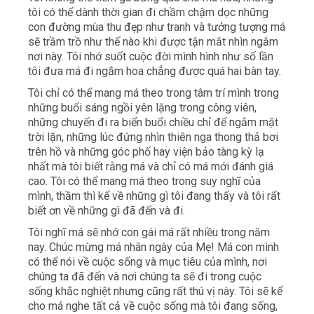
tôi có thể dành thời gian đi chầm chậm dọc những
con đường mùa thu đẹp như tranh và tưởng tượng má
sẽ trầm trồ như thế nào khi được tận mắt nhìn ngắm
nơi này. Tôi nhớ suốt cuộc đời mình hình như số lần
tôi đưa má đi ngắm hoa chẳng được quá hai bàn tay.
Tôi chỉ có thể mang má theo trong tâm trí mình trong
những buổi sáng ngồi yên lặng trong công viên,
những chuyến đi ra biển buổi chiều chỉ để ngắm mặt
trời lặn, những lúc đứng nhìn thiên nga thong thả bơi
trên hồ và những góc phố hay viện bảo tàng kỳ lạ
nhất mà tôi biết rằng má và chỉ có má mới đánh giá
cao. Tôi có thể mang má theo trong suy nghĩ của
mình, thầm thì kể về những gì tôi đang thấy và tôi rất
biết ơn về những gì đã đến và đi.
Tôi nghĩ má sẽ nhớ con gái má rất nhiều trong năm
nay. Chúc mừng má nhân ngày của Mẹ! Má con mình
có thể nói về cuộc sống và mục tiêu của mình, nơi
chúng ta đã đến và nơi chúng ta sẽ đi trong cuộc
sống khắc nghiệt nhưng cũng rất thú vị này. Tôi sẽ kể
cho má nghe tất cả về cuộc sống mà tôi đang sống,