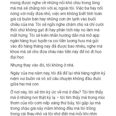
mong được nghe về những nỗi khó chịu trong lòng
mà má sẽ chẳng nói với ai, ngoài tôi. Việc ba hay nổi
nóng với mấy đứa nhỏ, việc em không biết tính toán
giá cả buôn bán hay những cơn ớn lạnh vào buổi
chiều của má. Tôi sẽ ngồi nghe chăm chú và chỉ cười
thôi chứ không gạt đi hay phân tích này nọ làm má
mất hứng. Tôi sẽ kiên nhẫn hướng dẫn má mở app
ngân hàng trực tuyến ra coi tiền lương hưu má gửi
vào đó hàng tháng nay đã được bao nhiêu, nghe má
khoe má sẽ cho đứa cháu nào tiền này để nó đi học
đại học.
Nhưng thay vào đó, tôi không ở nhà.
Ngày của mẹ năm nay, tôi đã để lại nhà hàng nghìn kỷ
niệm vui buồn và vô số câu chuyện không đầu đuôi
giữa hai má con.
Ở nơi này, tôi sẽ tìm ký ức về má ở đâu? Tôi tìm thấy
má ở những nơi thật kỳ lạ – tôi tìm thấy má trong mùi
thơm của nồi cơm nếp sáng thứ bảy, tôi gặp lại má
trong chậu giá nảy mầm không đều mà tôi trồng
trong cái thau nhỏ và tôi nhớ đến má mỗi khi nhìn