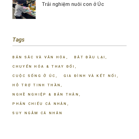
Trải nghiệm nuôi con ở Úc
Tags
BẢN SẮC VÀ VĂN HÓA
BẮT ĐẦU LẠI
CHUYỂN HÓA & THAY ĐỔI
CUỘC SỐNG Ở ÚC
GIA ĐÌNH VÀ KẾT NỐI
HỖ TRỢ TINH THẦN
NGHỀ NGHIỆP & BẢN THÂN
PHẢN CHIẾU CÁ NHÂN
SUY NGẪM CÁ NHÂN