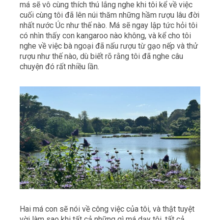
má sẽ vô cùng thích thú lắng nghe khi tôi kể về việc
cuối cùng tôi đã lên núi thăm những hầm rượu lâu đời
nhất nước Úc như thế nào. Má sẽ ngay lập tức hỏi tôi
có nhìn thấy con kangaroo nào không, và kể cho tôi
nghe về việc bà ngoại đã nấu rượu từ gạo nếp và thử
rượu như thế nào, dù biết rõ rằng tôi đã nghe câu
chuyện đó rất nhiều lần.
Hai má con sẽ nói về công việc của tôi, và thật tuyệt
vời làm sao khi tất cả những gì má dạy tôi, tất cả