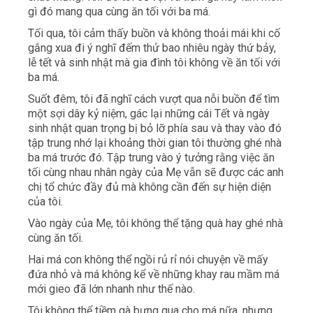
gì đó mang qua cùng ăn tối với ba má.
Tối qua, tôi cảm thấy buồn và không thoải mái khi cố
gắng xua đi ý nghĩ đếm thử bao nhiêu ngày thứ bảy,
lễ tết và sinh nhật mà gia đình tôi không về ăn tối với
ba má.
Suốt đêm, tôi đã nghĩ cách vượt qua nỗi buồn để tìm
một sợi dây kỷ niệm, gác lại những cái Tết và ngày
sinh nhật quan trọng bị bỏ lỡ phía sau và thay vào đó
tập trung nhớ lại khoảng thời gian tôi thường ghé nhà
ba má trước đó. Tập trung vào ý tưởng rằng việc ăn
tối cùng nhau nhân ngày của Mẹ vẫn sẽ được các anh
chị tổ chức đầy đủ mà không cần đến sự hiện diện
của tôi.
Vào ngày của Mẹ, tôi không thể tặng quà hay ghé nhà
cùng ăn tối.
Hai má con không thể ngồi rủ rỉ nói chuyện về mấy
đứa nhỏ và má không kể về những khay rau mầm má
mới gieo đã lớn nhanh như thế nào.
Tôi không thể tiềm gà bưng qua cho má nữa, nhưng