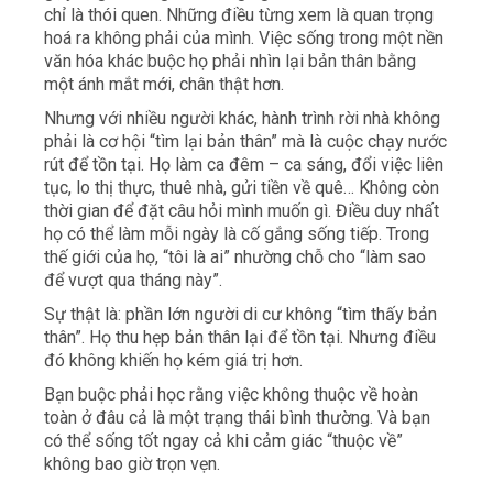
chỉ là thói quen. Những điều từng xem là quan trọng
hoá ra không phải của mình. Việc sống trong một nền
văn hóa khác buộc họ phải nhìn lại bản thân bằng
một ánh mắt mới, chân thật hơn.
Nhưng với nhiều người khác, hành trình rời nhà không
phải là cơ hội “tìm lại bản thân” mà là cuộc chạy nước
rút để tồn tại. Họ làm ca đêm – ca sáng, đổi việc liên
tục, lo thị thực, thuê nhà, gửi tiền về quê… Không còn
thời gian để đặt câu hỏi mình muốn gì. Điều duy nhất
họ có thể làm mỗi ngày là cố gắng sống tiếp. Trong
thế giới của họ, “tôi là ai” nhường chỗ cho “làm sao
để vượt qua tháng này”.
Sự thật là: phần lớn người di cư không “tìm thấy bản
thân”. Họ thu hẹp bản thân lại để tồn tại. Nhưng điều
đó không khiến họ kém giá trị hơn.
Bạn buộc phải học rằng việc không thuộc về hoàn
toàn ở đâu cả là một trạng thái bình thường. Và bạn
có thể sống tốt ngay cả khi cảm giác “thuộc về”
không bao giờ trọn vẹn.