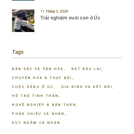
11 Tháng 3, 2026
Trải nghiệm nuôi con ở Úc
Tags
BẢN SẮC VÀ VĂN HÓA
BẮT ĐẦU LẠI
CHUYỂN HÓA & THAY ĐỔI
CUỘC SỐNG Ở ÚC
GIA ĐÌNH VÀ KẾT NỐI
HỖ TRỢ TINH THẦN
NGHỀ NGHIỆP & BẢN THÂN
PHẢN CHIẾU CÁ NHÂN
SUY NGẪM CÁ NHÂN