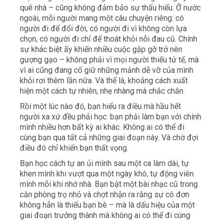
quê nhà – cũng không đảm bảo sự thấu hiểu. Ở nước
ngoài, mỗi người mang một câu chuyện riêng: có
người đi để đổi đời, có người đi vì không còn lựa
chọn, có người đi chỉ để thoát khỏi nỗi đau cũ. Chính
sự khác biệt ấy khiến nhiều cuộc gặp gỡ trở nên
gượng gạo – không phải vì mọi người thiếu tử tế, mà
vì ai cũng đang cố giữ những mảnh dễ vỡ của mình
khỏi rơi thêm lần nữa. Và thế là, khoảng cách xuất
hiện một cách tự nhiên, nhẹ nhàng mà chắc chắn.
Rồi một lúc nào đó, bạn hiểu ra điều mà hầu hết
người xa xứ đều phải học: bạn phải làm bạn với chính
mình nhiều hơn bất kỳ ai khác. Không ai có thể đi
cùng bạn qua tất cả những giai đoạn này. Và chờ đợi
điều đó chỉ khiến bạn thất vọng.
Bạn học cách tự an ủi mình sau một ca làm dài, tự
khen mình khi vượt qua một ngày khó, tự động viên
mình mỗi khi nhớ nhà. Bạn bật một bài nhạc cũ trong
căn phòng trọ nhỏ và chợt nhận ra rằng sự cô đơn
không hẳn là thiếu bạn bè – mà là dấu hiệu của một
giai đoạn trưởng thành mà không ai có thể đi cùng