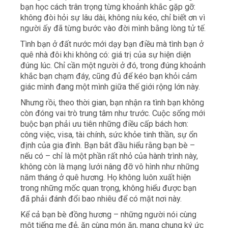
bạn học cách trân trọng từng khoảnh khắc gặp gỡ:
không đòi hỏi sự lâu dài, không níu kéo, chỉ biết ơn vì
người ấy đã từng bước vào đời mình bằng lòng tử tế.
Tình bạn ở đất nước mới dạy bạn điều mà tình bạn ở
quê nhà đôi khi không có: giá trị của sự hiện diện
đúng lúc. Chỉ cần một người ở đó, trong đúng khoảnh
khắc bạn chạm đáy, cũng đủ để kéo bạn khỏi cảm
giác mình đang một mình giữa thế giới rộng lớn này.
Nhưng rồi, theo thời gian, bạn nhận ra tình bạn không
còn đóng vai trò trung tâm như trước. Cuộc sống mới
buộc bạn phải ưu tiên những điều cấp bách hơn:
công việc, visa, tài chính, sức khỏe tinh thần, sự ổn
định của gia đình. Bạn bắt đầu hiểu rằng bạn bè –
nếu có – chỉ là một phần rất nhỏ của hành trình này,
không còn là mạng lưới nâng đỡ vô hình như những
năm tháng ở quê hương. Họ không luôn xuất hiện
trong những mốc quan trọng, không hiểu được bạn
đã phải đánh đổi bao nhiêu để có mặt nơi này.
Kể cả bạn bè đồng hương – những người nói cùng
một tiếng mẹ đẻ, ăn cùng món ăn, mang chung ký ức