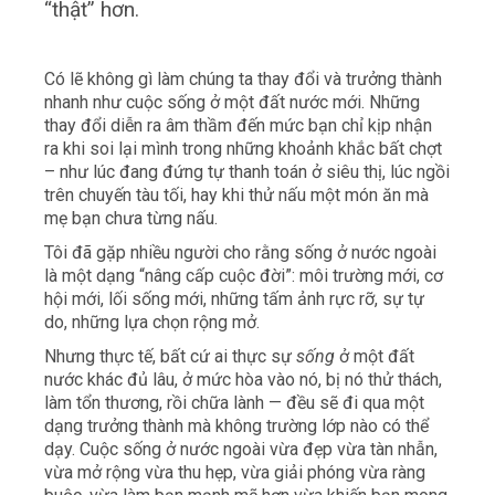
“thật” hơn.
Có lẽ không gì làm chúng ta thay đổi và trưởng thành
nhanh như cuộc sống ở một đất nước mới. Những
thay đổi diễn ra âm thầm đến mức bạn chỉ kịp nhận
ra khi soi lại mình trong những khoảnh khắc bất chợt
– như lúc đang đứng tự thanh toán ở siêu thị, lúc ngồi
trên chuyến tàu tối, hay khi thử nấu một món ăn mà
mẹ bạn chưa từng nấu.
Tôi đã gặp nhiều người cho rằng sống ở nước ngoài
là một dạng “nâng cấp cuộc đời”: môi trường mới, cơ
hội mới, lối sống mới, những tấm ảnh rực rỡ, sự tự
do, những lựa chọn rộng mở.
Nhưng thực tế, bất cứ ai thực sự
sống
ở một đất
nước khác đủ lâu, ở mức hòa vào nó, bị nó thử thách,
làm tổn thương, rồi chữa lành — đều sẽ đi qua một
dạng trưởng thành mà không trường lớp nào có thể
dạy. Cuộc sống ở nước ngoài vừa đẹp vừa tàn nhẫn,
vừa mở rộng vừa thu hẹp, vừa giải phóng vừa ràng