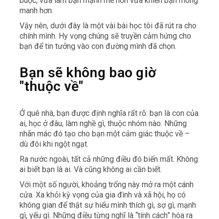
buộc, vừa làm bạn mạnh mẽ hơn vừa khiến bạn mong
manh hơn.
Vậy nên, dưới đây là một vài bài học tôi đã rút ra cho
chính mình. Hy vọng chúng sẽ truyền cảm hứng cho
bạn để tin tưởng vào con đường mình đã chọn.
Bạn sẽ không bao giờ
"thuộc về
"
Ở quê nhà, bạn được định nghĩa rất rõ: bạn là con của
ai, học ở đâu, làm nghề gì, thuộc nhóm nào. Những
nhãn mác đó tạo cho bạn một cảm giác thuộc về –
dù đôi khi ngột ngạt.
Ra nước ngoài, tất cả những điều đó biến mất. Không
ai biết bạn là ai. Và cũng không ai cần biết.
Với một số người, khoảng trống này mở ra một cánh
cửa. Xa khỏi kỳ vọng của gia đình và xã hội, họ có
không gian để thật sự hiểu mình thích gì, sợ gì, mạnh
gì, yếu gì. Những điều từng nghĩ là “tính cách” hóa ra