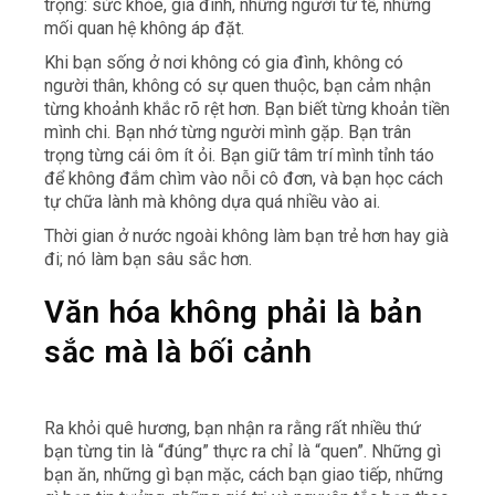
trọng: sức khỏe, gia đình, những người tử tế, những
mối quan hệ không áp đặt.
Khi bạn sống ở nơi không có gia đình, không có
người thân, không có sự quen thuộc, bạn cảm nhận
từng khoảnh khắc rõ rệt hơn. Bạn biết từng khoản tiền
mình chi. Bạn nhớ từng người mình gặp. Bạn trân
trọng từng cái ôm ít ỏi. Bạn giữ tâm trí mình tỉnh táo
để không đắm chìm vào nỗi cô đơn, và bạn học cách
tự chữa lành mà không dựa quá nhiều vào ai.
Thời gian ở nước ngoài không làm bạn trẻ hơn hay già
đi; nó làm bạn sâu sắc hơn.
Văn hóa không phải là bản
sắc mà là bối cảnh
Ra khỏi quê hương, bạn nhận ra rằng rất nhiều thứ
bạn từng tin là “đúng” thực ra chỉ là “quen”. Những gì
bạn ăn, những gì bạn mặc, cách bạn giao tiếp, những