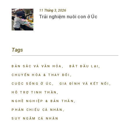
11 Tháng 3, 2026
Trải nghiệm nuôi con ở Úc
Tags
BẢN SẮC VÀ VĂN HÓA
BẮT ĐẦU LẠI
CHUYỂN HÓA & THAY ĐỔI
CUỘC SỐNG Ở ÚC
GIA ĐÌNH VÀ KẾT NỐI
HỖ TRỢ TINH THẦN
NGHỀ NGHIỆP & BẢN THÂN
PHẢN CHIẾU CÁ NHÂN
SUY NGẪM CÁ NHÂN