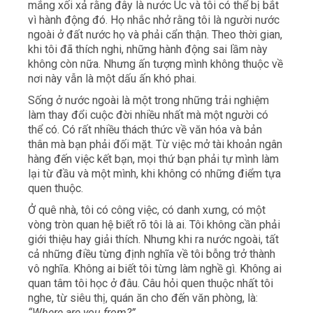
mắng xối xả rằng đây là nước Úc và tôi có thể bị bắt
vì hành động đó. Họ nhắc nhở rằng tôi là người nước
ngoài ở đất nước họ và phải cẩn thận. Theo thời gian,
khi tôi đã thích nghi, những hành động sai lầm này
không còn nữa. Nhưng ấn tượng mình không thuộc về
nơi này vẫn là một dấu ấn khó phai.
Sống ở nước ngoài là một trong những trải nghiệm
làm thay đổi cuộc đời nhiều nhất mà một người có
thể có. Có rất nhiều thách thức về văn hóa và bản
thân mà bạn phải đối mặt. Từ việc mở tài khoản ngân
hàng đến việc kết bạn, mọi thứ bạn phải tự mình làm
lại từ đầu và một mình, khi không có những điểm tựa
quen thuộc.
Ở quê nhà, tôi có công việc, có danh xưng, có một
vòng tròn quan hệ biết rõ tôi là ai. Tôi không cần phải
giới thiệu hay giải thích. Nhưng khi ra nước ngoài, tất
cả những điều từng định nghĩa về tôi bỗng trở thành
vô nghĩa. Không ai biết tôi từng làm nghề gì. Không ai
quan tâm tôi học ở đâu. Câu hỏi quen thuộc nhất tôi
nghe, từ siêu thị, quán ăn cho đến văn phòng, là:
“Where are you from?”