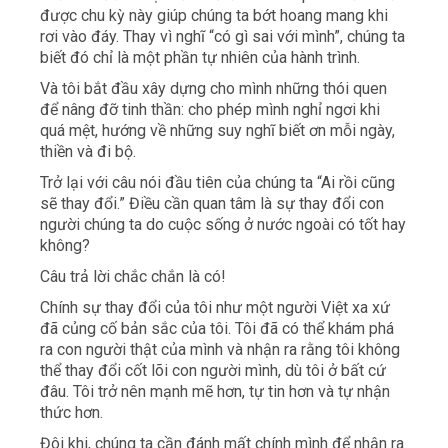
được chu kỳ này giúp chúng ta bớt hoang mang khi
rơi vào đáy. Thay vì nghĩ “có gì sai với mình”, chúng ta
biết đó chỉ là một phần tự nhiên của hành trình.
Và tôi bắt đầu xây dựng cho mình những thói quen
để nâng đỡ tinh thần: cho phép mình nghỉ ngơi khi
quá mệt, hướng về những suy nghĩ biết ơn mỗi ngày,
thiền và đi bộ.
Trở lại với câu nói đầu tiên của chúng ta “Ai rồi cũng
sẽ thay đổi.” Điều cần quan tâm là sự thay đổi con
người chúng ta do cuộc sống ở nước ngoài có tốt hay
không?
Câu trả lời chắc chắn là có!
Chính sự thay đổi của tôi như một người Việt xa xứ
đã củng cố bản sắc của tôi. Tôi đã có thể khám phá
ra con người thật của mình và nhận ra rằng tôi không
thể thay đổi cốt lõi con người mình, dù tôi ở bất cứ
đâu. Tôi trở nên mạnh mẽ hơn, tự tin hơn và tự nhận
thức hơn.
Đôi khi, chúng ta cần đánh mất chính mình để nhận ra