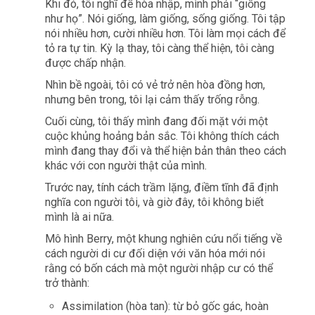
Khi đó, tôi nghĩ để hòa nhập, mình phải “giống
như họ”. Nói giống, làm giống, sống giống. Tôi tập
nói nhiều hơn, cười nhiều hơn. Tôi làm mọi cách để
tỏ ra tự tin. Kỳ lạ thay, tôi càng thể hiện, tôi càng
được chấp nhận.
Nhìn bề ngoài, tôi có vẻ trở nên hòa đồng hơn,
nhưng bên trong, tôi lại cảm thấy trống rỗng.
Cuối cùng, tôi thấy mình đang đối mặt với một
cuộc khủng hoảng bản sắc. Tôi không thích cách
mình đang thay đổi và thể hiện bản thân theo cách
khác với con người thật của mình.
Trước nay, tính cách trầm lặng, điềm tĩnh đã định
nghĩa con người tôi, và giờ đây, tôi không biết
mình là ai nữa.
Mô hình Berry, một khung nghiên cứu nổi tiếng về
cách người di cư đối diện với văn hóa mới nói
rằng có bốn cách mà một người nhập cư có thể
trở thành:
Assimilation (hòa tan): từ bỏ gốc gác, hoàn