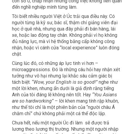
con số 0, chấp nhận những công việc không liên quan
đến nghề nghiệp mình từng làm.
Tôi biết nhiều người Việt ở Úc trải qua điều này. Có
người từng là kỹ sư, bác sĩ, thậm chí giảng viên đại
học ở quê nhà, nhưng qua đây phải đi bán hàng, lái
xe, hoặc lao động tay chân. Không phải vì họ không
đủ năng lực, mà vì hệ thống bằng cấp không công
nhận, hoặc vì cánh cửa “local experience” luôn đóng
chặt.
Cùng lúc đó, có những áp lực tinh vi hơn –
microaggressions. Đó là những câu hỏi hay nhận xét
tưởng như vô hại nhưng lại khắc sâu cảm giác bị
tách biệt.
“Wow, your English is so good!”
nghe như
một lời khen, nhưng ẩn dưới là giả định rằng tiếng
Anh của tôi đáng lẽ không nên tốt. Hay
“You Asians
are so hardworking”
– lời khen mang tính rập khuôn,
như thể tôi chỉ là một phiên bản của “người châu Á
chăm chỉ” chứ không phải một cá thể độc lập.
Chưa hết, nếu một người Úc đi làm sẽ được trả
lương theo lương thị trường. Nhưng một người nhập