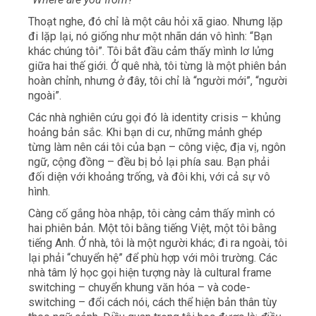
Thoạt nghe, đó chỉ là một câu hỏi xã giao. Nhưng lặp
đi lặp lại, nó giống như một nhãn dán vô hình: “Bạn
khác chúng tôi”. Tôi bắt đầu cảm thấy mình lơ lửng
giữa hai thế giới. Ở quê nhà, tôi từng là một phiên bản
hoàn chỉnh, nhưng ở đây, tôi chỉ là “người mới”, “người
ngoài”.
Các nhà nghiên cứu gọi đó là identity crisis – khủng
hoảng bản sắc. Khi bạn di cư, những mảnh ghép
từng làm nên cái tôi của bạn – công việc, địa vị, ngôn
ngữ, cộng đồng – đều bị bỏ lại phía sau. Bạn phải
đối diện với khoảng trống, và đôi khi, với cả sự vô
hình.
Càng cố gắng hòa nhập, tôi càng cảm thấy mình có
hai phiên bản. Một tôi bằng tiếng Việt, một tôi bằng
tiếng Anh. Ở nhà, tôi là một người khác; đi ra ngoài, tôi
lại phải “chuyển hệ” để phù hợp với môi trường. Các
nhà tâm lý học gọi hiện tượng này là cultural frame
switching – chuyển khung văn hóa – và code-
switching – đổi cách nói, cách thể hiện bản thân tùy