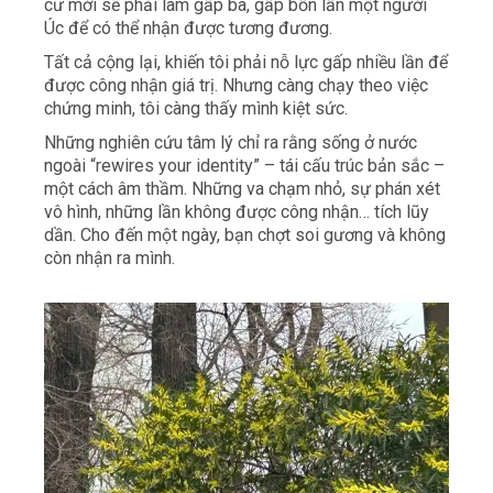
cư mới sẽ phải làm gấp ba, gấp bốn lần một người
Úc để có thể nhận được tương đương.
Tất cả cộng lại, khiến tôi phải nỗ lực gấp nhiều lần để
được công nhận giá trị. Nhưng càng chạy theo việc
chứng minh, tôi càng thấy mình kiệt sức.
Những nghiên cứu tâm lý chỉ ra rằng sống ở nước
ngoài “rewires your identity” – tái cấu trúc bản sắc –
một cách âm thầm. Những va chạm nhỏ, sự phán xét
vô hình, những lần không được công nhận… tích lũy
dần. Cho đến một ngày, bạn chợt soi gương và không
còn nhận ra mình.