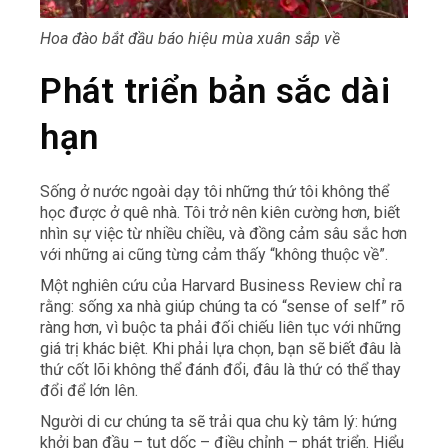
Hoa đào bắt đầu báo hiệu mùa xuân sắp về
Phát triển bản sắc dài
hạn
Sống ở nước ngoài dạy tôi những thứ tôi không thể
học được ở quê nhà. Tôi trở nên kiên cường hơn, biết
nhìn sự việc từ nhiều chiều, và đồng cảm sâu sắc hơn
với những ai cũng từng cảm thấy “không thuộc về”.
Một nghiên cứu của Harvard Business Review chỉ ra
rằng: sống xa nhà giúp chúng ta có “sense of self” rõ
ràng hơn, vì buộc ta phải đối chiếu liên tục với những
giá trị khác biệt. Khi phải lựa chọn, bạn sẽ biết đâu là
thứ cốt lõi không thể đánh đổi, đâu là thứ có thể thay
đổi để lớn lên.
Người di cư chúng ta sẽ trải qua chu kỳ tâm lý: hứng
khởi ban đầu – tụt dốc – điều chỉnh – phát triển. Hiểu